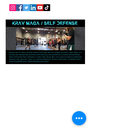
Arenastrong.com • 4555 Las Positas Rd,
Suite E, Livermore, CA 94551 •
925-660-9339